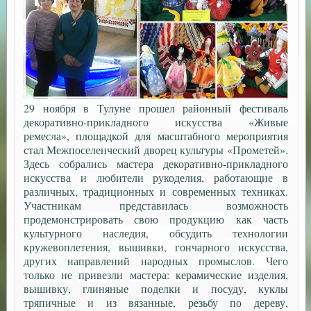
29 ноября
в Тулуне прошел районный фестиваль
декоративно-прикладного искусства «Живые
ремесла», площадкой для масштабного мероприятия
стал
Межпоселенческий
дворец
культуры
«
Прометей
»
.
Здесь собрались мастера декоративно-прикладного
искусства и любители рукоделия, работающие в
различных, традиционных и современных техниках.
Участникам
представилась
возможность
продемонстрировать
свою
продукцию
как
часть
культурного
наследия, обсудить
технологии
кружевоплетения, вышивки, гончарного
искусства,
других
направлений
народных
промыслов. Чего
только
не
привезли
мастера: к
ерамические изделия,
вышивку, глиняные поделки и посуду, куклы
тряпичные и из вязанные, резьбу по дереву,