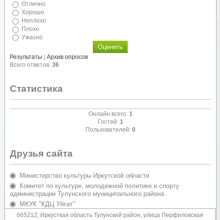
Отлично
Хорошо
Неплохо
Плохо
Ужасно
Результаты
|
Архив опросов
Всего ответов:
36
Статистика
Онлайн всего:
1
Гостей:
1
Пользователей:
0
Друзья сайта
Министерство культуры Иркутской области
Комитет по культуре, молодежной политике и спорту
администрации Тулунского муниципального района
МКУК "КДЦ Уйгат"
Администрация Евдокимовского сельского поселения
665212, Иркусткая область Тулунский район, улица Перфиловская