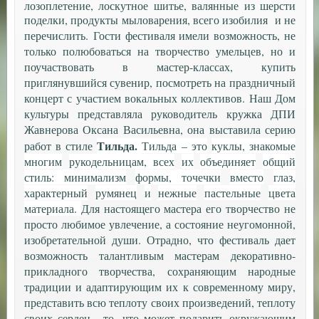
лозоплетение, лоскутное шитье, валянные из шерсти
поделки, продукты мыловарения, всего изобилия и не
перечислить.
Гости фестиваля имели возможность, не
только полюбоваться на творчество умельцев, но и
поучаствовать в мастер-классах, купить
приглянувшийся сувенир, посмотреть на праздничный
концерт с участием вокальных коллективов. Наш Дом
культуры представляла руководитель кружка ДПИ
Жавнерова Оксана Васильевна, она выставила серию
Тильда
.
работ в стиле
Тильда
–
это
куклы
,
знакомые
многим
рукодельницам
,
всех
их
объединяет
общий
стиль
:
минимализм
формы
,
точечки
вместо
глаз
,
характерный
румянец
и
нежные
пастельные
цвета
материала
.
Для настоящего мастера его творчество не
просто любимое увлечение, а состояние неугомонной,
изобретательной души. Отрадно, что фестиваль дает
возможность талантливым мастерам декоративно-
прикладного творчества, сохраняющим народные
традиции и адаптирующим их к современному миру,
представить всю теплоту своих произведений, теплоту
своих сердец , то, что может подарить окружающим