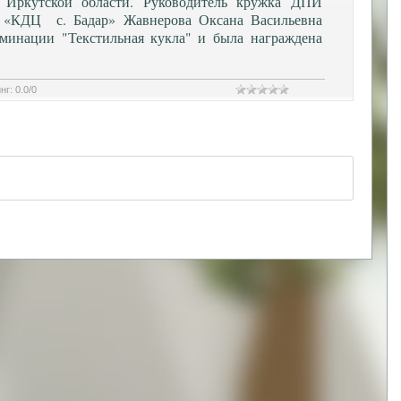
 Иркутской области. Руководитель кружка ДПИ
 «КДЦ с. Бадар» Жавнерова Оксана Васильевна
оминации "Текстильная кукла" и была награждена
нг
:
0.0
/
0