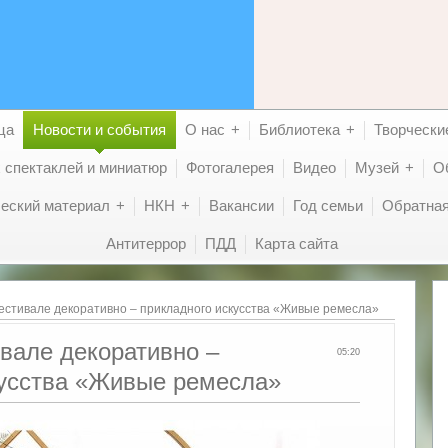
ца
Новости и события
О нас
Библиотека
Творчески
 спектаклей и миниатюр
Фотогалерея
Видео
Музей
О
еский материал
НКН
Вакансии
Год семьи
Обратная
Антитеррор
ПДД
Карта сайта
естивале декоративно – прикладного искусства «Живые ремесла»
вале декоративно –
05:20
кусства «Живые ремесла»