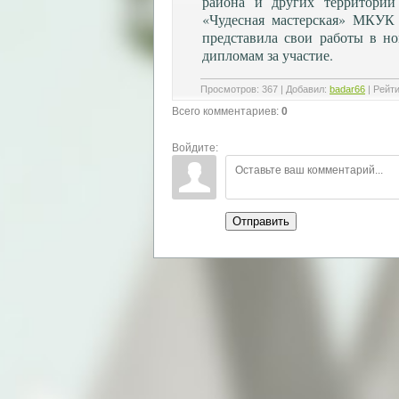
района и других территорий
«Чудесная мастерская» МКУК
представила свои работы в н
дипломам за участие.
Просмотров
:
367
|
Добавил
:
badar66
|
Рейти
Всего комментариев
:
0
Войдите:
Отправить