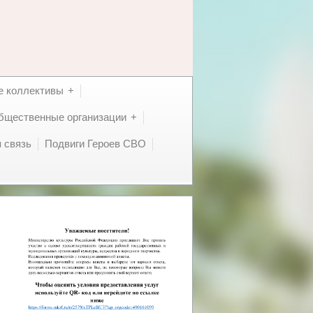
е коллективы
бщественные организации
 связь
Подвиги Героев СВО