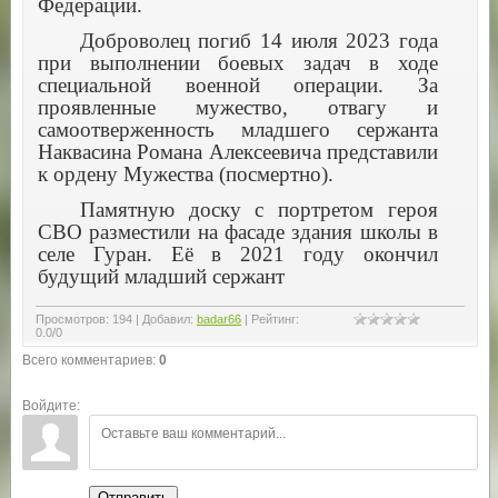
Федерации.
Доброволец погиб 14 июля 2023 года
при выполнении боевых задач в ходе
специальной военной операции. За
проявленные мужество, отвагу и
самоотверженность младшего сержанта
Наквасина Романа Алексеевича представили
к ордену Мужества (посмертно).
Памятную доску с портретом героя
СВО разместили на фасаде здания школы в
селе Гуран. Её в 2021 году окончил
будущий младший сержант
Просмотров
:
194
|
Добавил
:
badar66
|
Рейтинг
:
0.0
/
0
Всего комментариев
:
0
Войдите:
Отправить