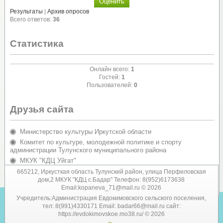
Результаты
|
Архив опросов
Всего ответов:
36
Статистика
Онлайн всего:
1
Гостей:
1
Пользователей:
0
Друзья сайта
Министерство культуры Иркутской области
Комитет по культуре, молодежной политике и спорту
администрации Тулунского муниципального района
МКУК "КДЦ Уйгат"
Администрация Евдокимовского сельского поселения
665212, Иркусткая область Тулунский район, улица Перфиловская
дом,2 МКУК "КДЦ с.Бадар" Телефон: 8(952)6173638
Email:kopaneva_71@mail.ru © 2026
Учредитель:Администрация Евдокимовского сельского поселения,
тел: 8(991)4330171 Email: badar66@mail.ru сайт:
https://evdokimovskoe.mo38.ru/ © 2026