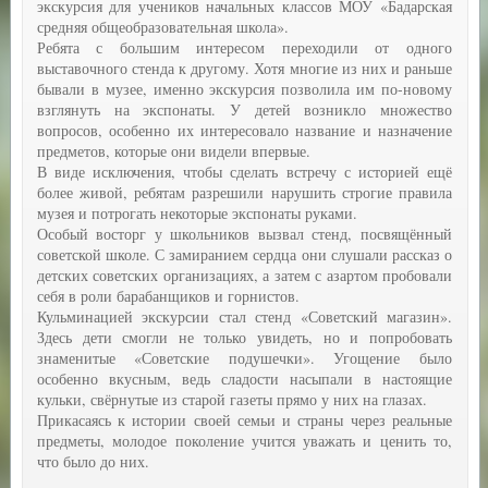
экскурсия для учеников начальных классов МОУ «Бадарская
средняя общеобразовательная школа».
Ребята с большим интересом переходили от одного
выставочного стенда к другому. Хотя многие из них и раньше
бывали в музее, именно экскурсия позволила им по-новому
взглянуть на экспонаты. У детей возникло множество
вопросов, особенно их интересовало название и назначение
предметов, которые они видели впервые.
В виде исключения, чтобы сделать встречу с историей ещё
более живой, ребятам разрешили нарушить строгие правила
музея и потрогать некоторые экспонаты руками.
Особый восторг у школьников вызвал стенд, посвящённый
советской школе. С замиранием сердца они слушали рассказ о
детских советских организациях, а затем с азартом пробовали
себя в роли барабанщиков и горнистов.
Кульминацией экскурсии стал стенд «Советский магазин».
Здесь дети смогли не только увидеть, но и попробовать
знаменитые «Советские подушечки». Угощение было
особенно вкусным, ведь сладости насыпали в настоящие
кульки, свёрнутые из старой газеты прямо у них на глазах.
Прикасаясь к истории своей семьи и страны через реальные
предметы, молодое поколение учится уважать и ценить то,
что было до них.